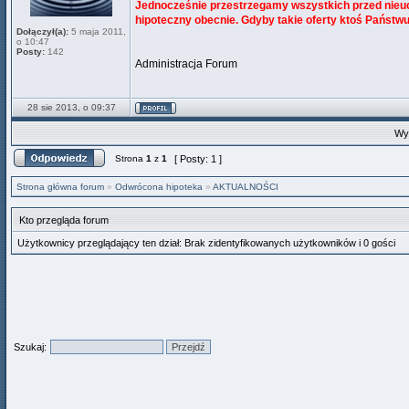
Jednocześnie przestrzegamy wszystkich przed nieuc
hipoteczny obecnie. Gdyby takie oferty ktoś Państwu
Dołączył(a):
5 maja 2011,
o 10:47
Posty:
142
Administracja Forum
28 sie 2013, o 09:37
Wyś
Strona
1
z
1
[ Posty: 1 ]
Strona główna forum
»
Odwrócona hipoteka
»
AKTUALNOŚCI
Kto przegląda forum
Użytkownicy przeglądający ten dział: Brak zidentyfikowanych użytkowników i 0 gości
Szukaj: