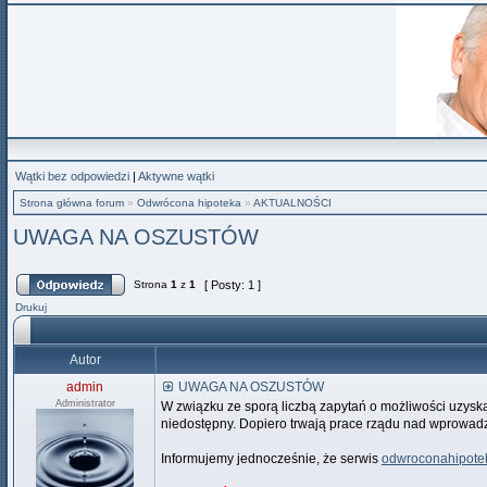
Wątki bez odpowiedzi
|
Aktywne wątki
Strona główna forum
»
Odwrócona hipoteka
»
AKTUALNOŚCI
UWAGA NA OSZUSTÓW
Strona
1
z
1
[ Posty: 1 ]
Drukuj
Autor
admin
UWAGA NA OSZUSTÓW
Administrator
W związku ze sporą liczbą zapytań o możliwości uzysk
niedostępny. Dopiero trwają prace rządu nad wprowa
Informujemy jednocześnie, że serwis
odwroconahipotek