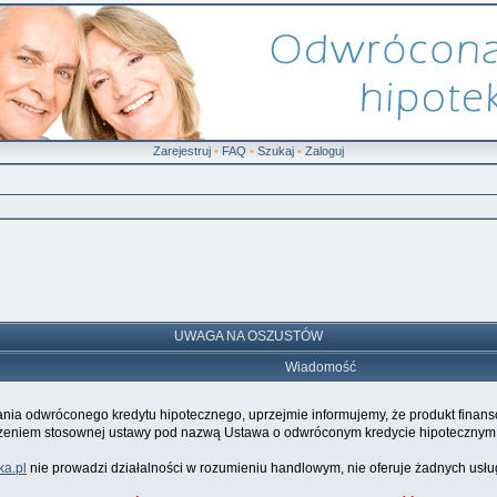
Zarejestruj
•
FAQ
•
Szukaj
•
Zaloguj
UWAGA NA OSZUSTÓW
Wiadomość
ania odwróconego kredytu hipotecznego, uprzejmie informujemy, że produkt finanso
dzeniem stosownej ustawy pod nazwą Ustawa o odwróconym kredycie hipotecznym, 
a.pl
nie prowadzi działalności w rozumieniu handlowym, nie oferuje żadnych usług