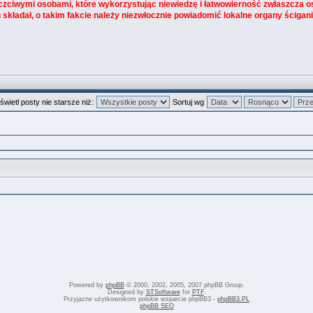
zciwymi osobami, które wykorzystując niewiedzę i łatwowierność zwłaszcza o
 składał, o takim fakcie należy niezwłocznie powiadomić lokalne organy ścigani
wietl posty nie starsze niż:
Sortuj wg
Powered by
phpBB
© 2000, 2002, 2005, 2007 phpBB Group.
Designed by
STSoftware
for
PTF
.
Przyjazne użytkownikom polskie wsparcie phpBB3 -
phpBB3.PL
phpBB SEO